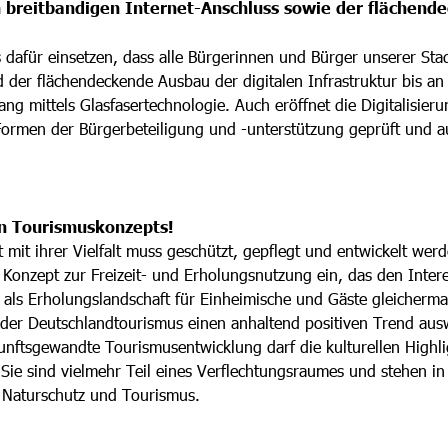
em breitbandigen Internet-Anschluss sowie der flächend
dafür einsetzen, dass alle Bürgerinnen und Bürger unserer Stadt
 der flächendeckende Ausbau der digitalen Infrastruktur
bis an 
ang mittels Glasfasertechnologie. Auch eröffnet die Digitalisier
Formen der Bürgerbeteiligung und -unterstützung geprüft und 
en Tourismuskonzepts!
 mit ihrer Vielfalt muss geschützt, gepflegt und entwickelt werd
s Konzept zur Freizeit- und Erholungsnutzung ein, das den Inte
 als Erholungslandschaft für Einheimische und Gäste gleicherma
 der Deutschlandtourismus einen anhaltend positiven Trend aus
unftsgewandte Tourismusentwicklung darf die kulturellen Highl
. Sie sind vielmehr Teil eines Verflechtungsraumes und stehen 
n Naturschutz und Tourismus.