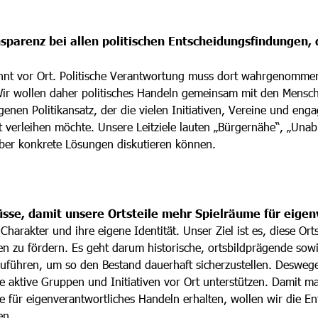
sparenz bei allen politischen Entscheidungsfindungen,
innt vor Ort. Politische Verantwortung muss dort wahrgenomme
Wir wollen daher politisches Handeln gemeinsam mit den Mensch
enen Politikansatz, der die vielen Initiativen, Vereine und en
t verleihen möchte. Unsere Leitziele lauten „Bürgernähe“, „Una
ber konkrete Lösungen diskutieren können.
üsse, damit unsere Ortsteile mehr Spielräume für eige
arakter und ihre eigene Identität. Unser Ziel ist es, diese Ortst
n zu fördern. Es geht darum historische, ortsbildprägende sow
zuführen, um so den Bestand dauerhaft sicherzustellen. Desweg
e aktive Gruppen und Initiativen vor Ort unterstützen. Damit 
 für eigenverantwortliches Handeln erhalten, wollen wir die E
en.