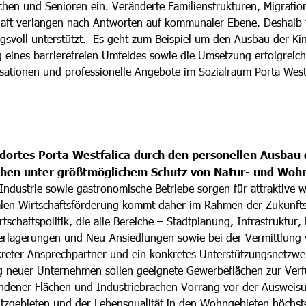
chen und Senioren ein. Veränderte Familienstrukturen, Migration,
aft verlangen nach Antworten auf kommunaler Ebene. Deshalb tr
ngsvoll unterstützt. Es geht zum Beispiel um den Ausbau der Ki
 eines barrierefreien Umfeldes sowie die Umsetzung erfolgreich
anisationen und professionelle Angebote im Sozialraum Porta Wes
ndortes Porta Westfalica durch den personellen Ausbau 
chen unter größtmöglichem Schutz von Natur- und Woh
Industrie sowie gastronomische Betriebe sorgen für attraktive 
 Wirtschaftsförderung kommt daher im Rahmen der Zukunftssi
schaftspolitik, die alle Bereiche – Stadtplanung, Infrastruktur, 
erlagerungen und Neu-Ansiedlungen sowie bei der Vermittlung
kreter Ansprechpartner und ein konkretes Unterstützungsnetzwe
 neuer Unternehmen sollen geeignete Gewerbeflächen zur Verfü
andener Flächen und Industriebrachen Vorrang vor der Ausweis
utzgebieten und der Lebensqualität in den Wohngebieten höchst