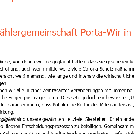
lergemeinschaft Porta-Wir in 
Dinge, von denen wir nie geglaubt hätten, dass sie geschehen 
 Bedrohung, auch wenn mittlerweile viele Corona-Schutzmaßnah
versicht weiß niemand, wie lange und intensiv die wirtschaftli
igen.
en wir alle in einer Zeit rasanter Veränderungen mit immer ne
die Folgen positiv gestalten. Dies setzt jedoch ein bewusstes 
er daran erinnern, dass Politik eine Kultur des Miteinanders is
irkung.
gigkeit
sind unsere gewählten Leitziele. Sie stehen für ein ande
 politischen Entscheidungsprozessen zu beteiligen. Gemeinsam 
m Rahmen der Orts- und Stadtentwicklung erarbeiten. Dafür st