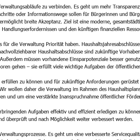
e Verwaltungsabläufe zu verbinden. Es geht um mehr Transparenz,
chritte oder Informationswege sollen für Bürgerinnen und Bürg
 ermöglicht breite Akzeptanz. Ziel ist eine moderne, gesamtstäd
n Handlungserfordernissen und den künftigen finanziellen Resso
für die Verwaltung Priorität haben. Haushaltsjahresabschlüsse 
nachvollziehbarer Haushaltsabschlüsse sind zukünftige Vorhabe
Außerdem müssen vorhandene Einsparpotenziale besser genutzt 
loren gehen – sie erfüllt viele wichtige Aufgaben der öffentlich
füllen zu können und für zukünftige Anforderungen gerüstet zu
. Wir wollen daher die Verwaltung im Rahmen des Haushaltsplans 
en und um eine verstärkte Inanspruchnahme öffentlicher Förd
rbringenden Aufgaben effektiv und effizient erledigen zu könn
nd überprüft und nach Möglichkeit weiter verbessert werden.
 Verwaltungsprozesse. Es geht um eine verbesserte Servicequali