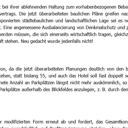
 bei ihrer ablehnenden Haltung zum vorhabenbezogenen Bebauun
ertrags. Die jetzt überarbeiteten baulichen Pläne greifen n
xponierten städtebaulichen und landschaftlichen Lage sei es 
 Eine angemessene Ausbalancierung von Denkmalschutz und pri
erden müssen, die sich einerseits wirtschaftlich tragen, gleich
 stehen. Neu gedacht wurde jedenfalls nicht!
tion, da die jetzt überarbeiteten Planungen deutlich von den
tehen, statt bislang 55, und auch das Hotel soll fast doppelt
chnete Anzahl an Parkplätzen längst nicht mehr auskömmlich, so
 Parkplätze außerhalb des Blickfeldes anzulegen, z. B. durch d
er modifizierten Form erneut ab und fordert, das Gesamtkonz